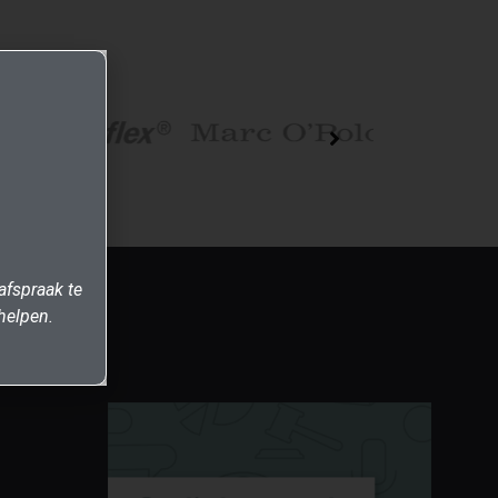
afspraak te
helpen.