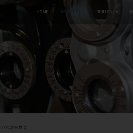
HOME
OOGMETING
BRILLEN
M
g
ge oogmeting.