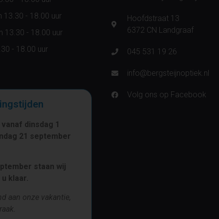
 13.30 - 18.00 uur
Hoofdstraat 13
6372 CN Landgraaf
 13.30 - 18.00 uur
.30 - 18.00 uur
045 531 19 26
info@bergsteijnoptiek.nl
Volg ons op Facebook
ingstijden
e vanaf dinsdag
1
andag
21 september
ptember staan wij
u klaar.
nd aan onze vakantie,
raak.