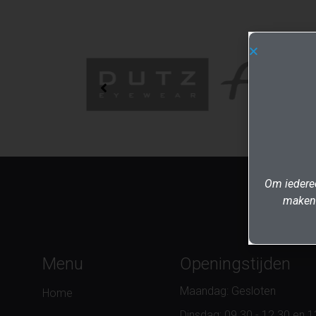
Om iederee
maken.
Menu
Openingstijden
Maandag: Gesloten
Home
Dinsdag: 09.30 - 12.30 en 1